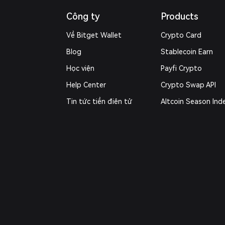
Công ty
Products
Về Bitget Wallet
Crypto Card
Blog
Stablecoin Earn
Học viện
Payfi Crypto
Help Center
Crypto Swap API
Tin tức tiền điện tử
Altcoin Season Ind
Liên hệ với chúng tôi
Prediction Markets
Tài nguyên thương hiệu
DApp
Nghề nghiệp
Trade
Xác minh kênh chính thức
RWA
How to Buy
Công cụ