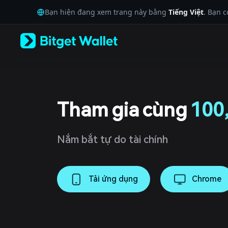
English
Bạn hiện đang xem trang này bằng
Tiếng Việt
. Bạn 
日本語
Tiếng Việt
Русский
Español (Latinoamérica)
Türkçe
Italiano
Français
Deutsch
简体中文
Tham gia cùng
100
繁體中文
Português (Portugal)
Bahasa Indonesia
Nắm bắt tự do tài chính
ภาษาไทย
العربية
हिन्दी
বাংলা
Tải ứng dụng
Chrome
Español
Português (Brasil)
Español (Argentina)