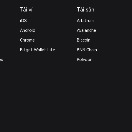
Tải ví
Tài sản
iOS
Arbitrum
Android
Avalanche
Chrome
Bitcoin
Bitget Wallet Lite
BNB Chain
ex
Polygon
Pháp lý
Chính sách quyền riêng tư
Thỏa thuận người dùng
Risk Disclosure