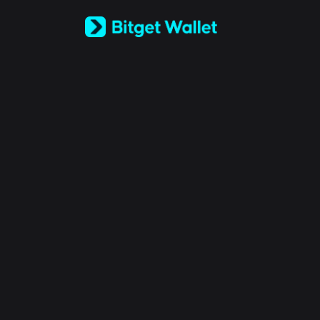
Русский
Español (Latinoamérica)
Türkçe
Italiano
Français
Deutsch
简体中文
繁體中文
Português (Portugal)
Bahasa Indonesia
ภาษาไทย
العربية
हिन्दी
বাংলা
Español
Português (Brasil)
Español (Argentina)
© 2018-2026 Bitget Wallet All Rights Reserved