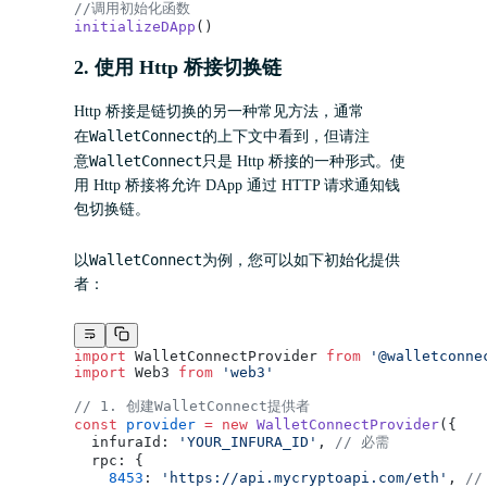
//调用初始化函数
initializeDApp
()
2. 使用 Http 桥接切换链
Http 桥接是链切换的另一种常见方法，通常
WalletConnect
在
的上下文中看到，但请注
WalletConnect
意
只是 Http 桥接的一种形式。使
用 Http 桥接将允许 DApp 通过 HTTP 请求通知钱
包切换链。
WalletConnect
以
为例，您可以如下初始化提供
者：
import
 WalletConnectProvider 
from
 '@walletconne
import
 Web3 
from
 'web3'
// 1. 创建WalletConnect提供者
const
 provider
 =
 new
 WalletConnectProvider
({
  infuraId: 
'YOUR_INFURA_ID'
, 
// 必需
  rpc: {
    8453
: 
'https://api.mycryptoapi.com/eth'
, 
//