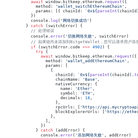
    await
 window.bitkeep.ethereum.
request
({
      method: 
'wallet_switchEthereumChain'
,
      params: [{ chainId: 
`0x${
parseInt
(
chainId
    })
    console.
log
(
'网络切换成功'
)
  } 
catch
 (switchError) {
    // 处理错误
    console.
error
(
'切换网络失败'
, switchError)
    // 如果链尚未添加到BitgetWallet，您可以请求用户添
    if
 (switchError.code 
===
 4902
) {
      try
 {
        await
 window.bitkeep.ethereum.
request
({
          method: 
'wallet_addEthereumChain'
,
          params: [
            {
              chainId: 
`0x${
parseInt
(
chainId
).
t
              chainName: 
'Base'
,
              nativeCurrency: {
                name: 
'Ether'
,
                symbol: 
'ETH'
,
                decimals: 
18
,
              },
              rpcUrls: [
'https://api.mycryptoap
              blockExplorerUrls: [
'https://ethe
            },
          ],
        })
      } 
catch
 (addError) {
        console.
error
(
'添加网络失败'
, addError)