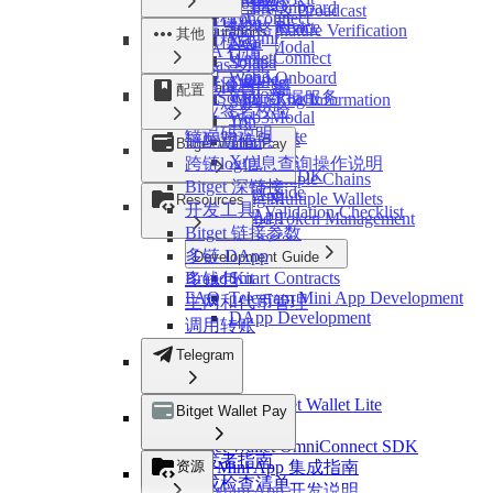
Cosmos
Token
Web3-Onboard
Chain Query & Broadcast
StarkNet
指令模式
Tonconnect
Evm
Change Logs
WebSocket Service
Web3-React
行情与价格
Response Signature Verification
Configurations
其他
Sui
Wagmi
订单模式
Near
Web3Modal
Error Codes
RWA 行情
Ton
WalletConnect
Solana
Nogas 功能
代币
Tron
Web3-Onboard
Chain Config
StarkNet
更新日志
链查询与广播
Telegram
配置
Xrpl
WebSocket 数据服务
Web3-React
Cross-Chain Log Information
Sui
响应签名校验
Web3Modal
Deeplink
Ton
错误码说明
Bitget Wallet Lite
Developer Tools
链配置信息
Tron
Bitget Wallet Pay
OmniConnect
Link Parameters
Xrpl
跨链log信息查询操作说明
OmniConnect SDK
Managing Multiple Chains
Bitget 深链接
Developer Guide
Ton Mini App
Connecting Multiple Wallets
Resources
开发工具
Integration Validation Checklist
Ton Web App
Mainnet and Token Management
Bitget 链接参数
Invoke Transfer
多链 DApp
Development Guide
Brand Kit
Smart Contracts
多钱包
FAQ
Telegram Mini App Development
主网和代币管理
DApp Development
调用转账
Telegram
继续集成 Bitget Wallet Lite
Bitget Wallet Pay
OmniConnect
Bitget Wallet OmniConnect SDK
开发者指南
资源
Ton Mini App 集成指南
集成检查清单
Telegram App 开发说明