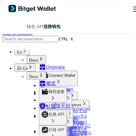
钱包 API
连接钱包
Skip to Content
CTRL K
En
Docs
Overview
Zh Cn
Connect Wallet
Docs
概览
Quick Start
Certification
钱包连接
Mainnets
Trading API
Aptos
Wallet Adaptors
快速开始
认证
Aptos-AIP-62
Adapter List
Overview
BTC
Markets API
主网
交易 API
RainbowKit
RWA Trading
Cosmos
Aptos
TonConnect
Instruction Mode
适配器
Evm
Aptos-AIP-62
Market & Price
Wagmi
Order Mode
概览
Resources
适配器列表
Near
行情 API
BTC
RWA Market Data
WalletConnect
Nogas Feature
RWA 交易
Solana
RainbowKit