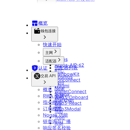
开发指南
品牌套件
智能合约
常见问题
Telegram App 开发说明
概览
DApp 开发指南
钱包连接
快速开始
主网
Aptos
适配器
Aptos-AIP-62
适配器列表
认证
BTC
RainbowKit
交易 API
Cosmos
Tonconnect
Evm
Wagmi
Near
概览
WalletConnect
Solana
RWA 交易
Web3-Onboard
StarkNet
指令模式
Web3-React
Sui
订单模式
Web3Modal
Ton
Nogas 功能
Tron
链查询与广播
Xrpl
响应签名校验