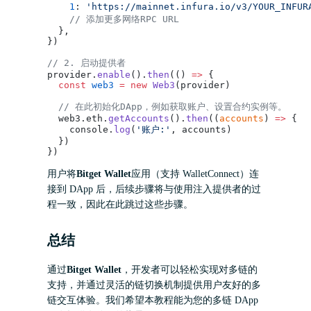
    1
: 
'https://mainnet.infura.io/v3/YOUR_INFUR
    // 添加更多网络RPC URL
  },
})
// 2. 启动提供者
provider.
enable
().
then
(() 
=>
 {
  const
 web3
 =
 new
 Web3
(provider)
  // 在此初始化DApp，例如获取账户、设置合约实例等。
  web3.eth.
getAccounts
().
then
((
accounts
) 
=>
 {
    console.
log
(
'账户:'
, accounts)
  })
})
用户将
Bitget Wallet
应用（支持 WalletConnect）连
接到 DApp 后，后续步骤将与使用注入提供者的过
程一致，因此在此跳过这些步骤。
总结
通过
Bitget Wallet
，开发者可以轻松实现对多链的
支持，并通过灵活的链切换机制提供用户友好的多
链交互体验。我们希望本教程能为您的多链 DApp