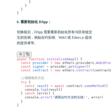
      }
    }
  }
}
6.
重新初始化 DApp
：
切换链后，DApp 需要重新初始化所有与区块链交
互的实例，例如合约实例、Web3 或 Ethers.js 提供
的提供者等。
async
 function
 initializeDApp
() {
  const
 provider
 =
 new
 ethers.providers.
Web3Pro
  const
 signer
 =
 provider.
getSigner
()
  const
 contract
 =
 new
 ethers.
Contract
(contract
  //调用相关方法
  try
 {
    const
 result
 =
 await
 contract.
someMethod
()
    console.
log
(result)
  } 
catch
 (error) {
    console.
error
(
'调用合约方法时出错:'
, error)
  }
}