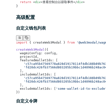
  return
 <
div
>查看控制台以获取事件</
div
>
}
高级配置
自定义钱包列表
import
 { createWeb3Modal } 
from
 '@web3modal/wag
createWeb3Modal
({
  wagmiConfig: config,
  projectId,
  featuredWalletIds: [
    'c57ca95b47569778a828d19178114f4db188b89b76
    'fd20dc426fb37566d803205b19bbc1d4096b248ac0
  ],
  includeWalletIds: [
    'c57ca95b47569778a828d19178114f4db188b89b76
    'fd20dc426fb37566d803205b19bbc1d4096b248ac0
  ],
  excludeWalletIds: [
'some-wallet-id-to-exclude
})
自定义令牌