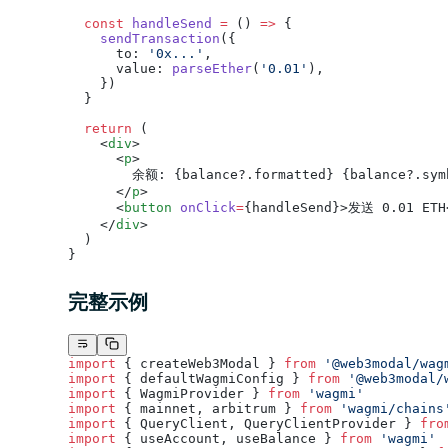
  const
 handleSend
 =
 () 
=>
 {
    sendTransaction
({
      to: 
'0x...'
,
      value: 
parseEther
(
'0.01'
),
    })
  }
  return
 (
    <
div
>
      <
p
>
        余额: {balance?.formatted} {balance?.sym
      </
p
>
      <
button
 onClick
=
{handleSend}>发送 0.01 ETH
    </
div
>
  )
}
完整示例
import
 { createWeb3Modal } 
from
 '@web3modal/wag
import
 { defaultWagmiConfig } 
from
 '@web3modal/
import
 { WagmiProvider } 
from
 'wagmi'
import
 { mainnet, arbitrum } 
from
 'wagmi/chains
import
 { QueryClient, QueryClientProvider } 
fro
import
 { useAccount, useBalance } 
from
 'wagmi'