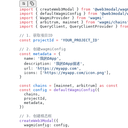
import
 { createWeb3Modal } 
from
 '@web3modal/wag
import
 { defaultWagmiConfig } 
from
 '@web3modal/
import
 { WagmiProvider } 
from
 'wagmi'
import
 { arbitrum, mainnet } 
from
 'wagmi/chains
import
 { QueryClient, QueryClientProvider } 
fro
// 1. 获取项目ID
const
 projectId
 =
 'YOUR_PROJECT_ID'
// 2. 创建wagmiConfig
const
 metadata
 =
 {
  name: 
'我的DApp'
,
  description: 
'我的DApp描述'
,
  url: 
'https://myapp.com'
,
  icons: [
'https://myapp.com/icon.png'
],
}
const
 chains
 =
 [mainnet, arbitrum] 
as
 const
const
 config
 =
 defaultWagmiConfig
({
  chains,
  projectId,
  metadata,
})
// 3. 创建模态框
createWeb3Modal
({
  wagmiConfig: config,