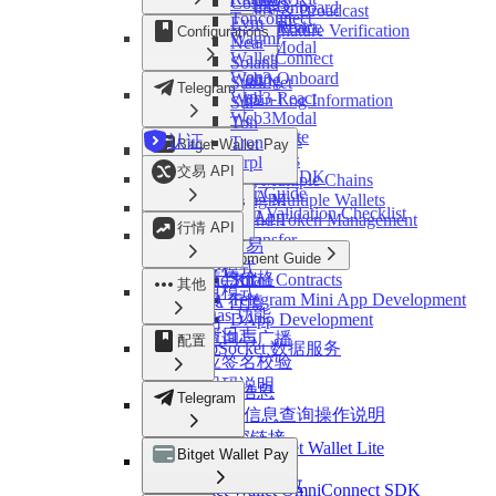
Cosmos
Token
Web3-Onboard
Chain Query & Broadcast
StarkNet
Tonconnect
Evm
Change Logs
WebSocket Service
Web3-React
Response Signature Verification
Configurations
Sui
Wagmi
Near
Web3Modal
Error Codes
Ton
WalletConnect
Solana
Tron
Web3-Onboard
Chain Config
StarkNet
Telegram
Xrpl
Web3-React
Cross-Chain Log Information
Sui
Web3Modal
Deeplink
Ton
Bitget Wallet Lite
Developer Tools
认证
Tron
Bitget Wallet Pay
OmniConnect
Link Parameters
Xrpl
交易 API
OmniConnect SDK
Managing Multiple Chains
Developer Guide
Ton Mini App
Connecting Multiple Wallets
Resources
Integration Validation Checklist
Ton Web App
Mainnet and Token Management
概览
行情 API
Invoke Transfer
RWA 交易
Development Guide
指令模式
行情与价格
Brand Kit
Smart Contracts
其他
订单模式
FAQ
Telegram Mini App Development
RWA 行情
Nogas 功能
DApp Development
代币
更新日志
链查询与广播
配置
WebSocket 数据服务
响应签名校验
错误码说明
链配置信息
Telegram
跨链log信息查询操作说明
Bitget 深链接
继续集成 Bitget Wallet Lite
Bitget Wallet Pay
开发工具
OmniConnect
Bitget 链接参数
Bitget Wallet OmniConnect SDK