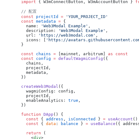
import
 { W3mConnectButton, W3mAccountButton } 
f
// 配置
const
 projectId
 =
 'YOUR_PROJECT_ID'
const
 metadata
 =
 {
  name: 
'Web3Modal Example'
,
  description: 
'Web3Modal Example'
,
  url: 
'https://web3modal.com'
,
  icons: [
'https://avatars.githubusercontent.co
}
const
 chains
 =
 [mainnet, arbitrum] 
as
 const
const
 config
 =
 defaultWagmiConfig
({
  chains,
  projectId,
  metadata,
})
createWeb3Modal
({
  wagmiConfig: config,
  projectId,
  enableAnalytics: 
true
,
})
function
 DApp
() {
  const
 { 
address
, 
isConnected
 } 
=
 useAccount
()
  const
 { 
data
: 
balance
 } 
=
 useBalance
({ addres
  return
 (
    <
div
>