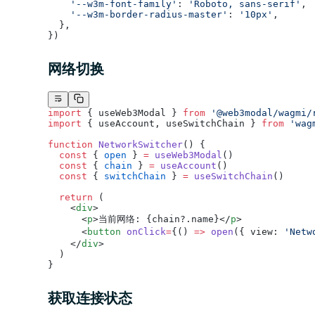
    '--w3m-font-family'
: 
'Roboto, sans-serif'
,
    '--w3m-border-radius-master'
: 
'10px'
,
  },
})
网络切换
import
 { useWeb3Modal } 
from
 '@web3modal/wagmi/
import
 { useAccount, useSwitchChain } 
from
 'wag
function
 NetworkSwitcher
() {
  const
 { 
open
 } 
=
 useWeb3Modal
()
  const
 { 
chain
 } 
=
 useAccount
()
  const
 { 
switchChain
 } 
=
 useSwitchChain
()
  return
 (
    <
div
>
      <
p
>当前网络: {chain?.name}</
p
>
      <
button
 onClick
=
{() 
=>
 open
({ view: 
'Netw
    </
div
>
  )
}
获取连接状态