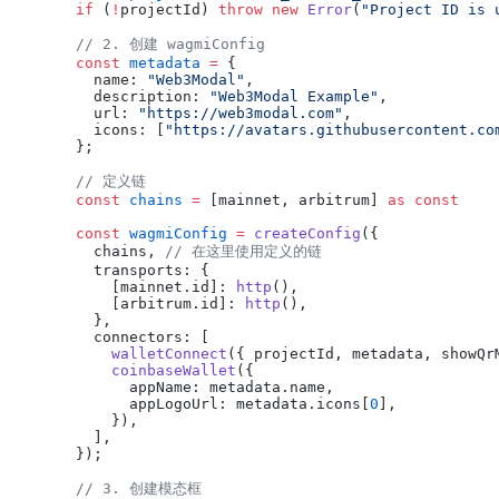
if
 (
!
projectId) 
throw
 new
 Error
(
"Project ID is 
// 2. 创建 wagmiConfig
const
 metadata
 =
 {
  name: 
"Web3Modal"
,
  description: 
"Web3Modal Example"
,
  url: 
"https://web3modal.com"
,
  icons: [
"https://avatars.githubusercontent.co
};
// 定义链
const
 chains
 =
 [mainnet, arbitrum] 
as
 const
const
 wagmiConfig
 =
 createConfig
({
  chains, 
// 在这里使用定义的链
  transports: {
    [mainnet.id]: 
http
(),
    [arbitrum.id]: 
http
(),
  },
  connectors: [
    walletConnect
({ projectId, metadata, showQr
    coinbaseWallet
({
      appName: metadata.name,
      appLogoUrl: metadata.icons[
0
],
    }),
  ],
});
// 3. 创建模态框