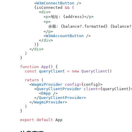
      <
W3mConnectButton
 />
      {isConnected 
&&
 (
        <
div
>
          <
p
>地址: {address}</
p
>
          <
p
>
            余额: {balance?.formatted} {balance?
          </
p
>
          <
W3mAccountButton
 />
        </
div
>
      )}
    </
div
>
  )
}
function
 App
() {
  const
 queryClient
 =
 new
 QueryClient
()
  return
 (
    <
WagmiProvider
 config
=
{config}>
      <
QueryClientProvider
 client
=
{queryClient}
        <
DApp
 />
      </
QueryClientProvider
>
    </
WagmiProvider
>
  )
}
export
 default
 App