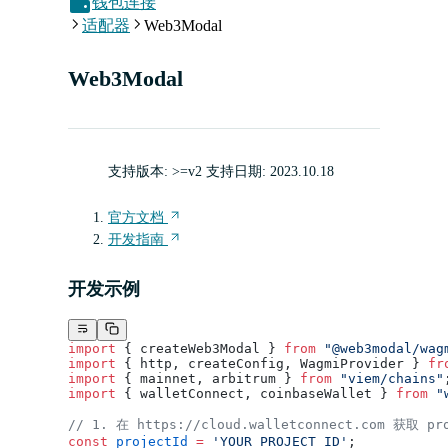
钱包连接
适配器
Web3Modal
Web3Modal
支持版本: >=v2 支持日期: 2023.10.18
官方文档
开发指南
开发示例
import
 { createWeb3Modal } 
from
 "@web3modal/wag
import
 { http, createConfig, WagmiProvider } 
fr
import
 { mainnet, arbitrum } 
from
 "viem/chains"
import
 { walletConnect, coinbaseWallet } 
from
 "
// 1. 在 https://cloud.walletconnect.com 获取 pr
const
 projectId
 =
 'YOUR_PROJECT_ID'
;