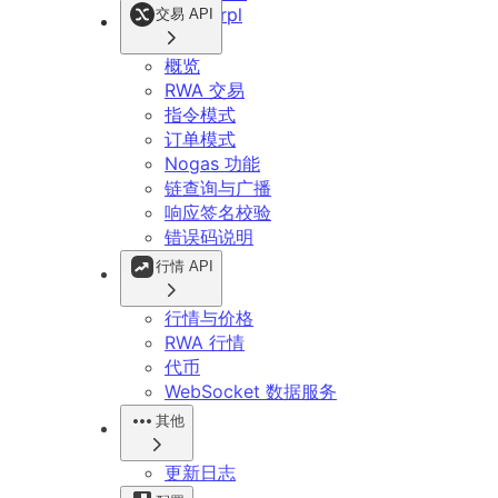
Xrpl
交易 API
概览
RWA 交易
指令模式
订单模式
Nogas 功能
链查询与广播
响应签名校验
错误码说明
行情 API
行情与价格
RWA 行情
代币
WebSocket 数据服务
其他
更新日志