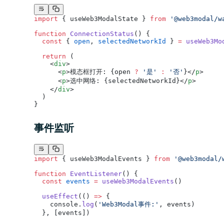
import
 { useWeb3ModalState } 
from
 '@web3modal/w
function
 ConnectionStatus
() {
  const
 { 
open
, 
selectedNetworkId
 } 
=
 useWeb3Mo
  return
 (
    <
div
>
      <
p
>模态框打开: {open 
?
 '是'
 :
 '否'
}</
p
>
      <
p
>选中网络: {selectedNetworkId}</
p
>
    </
div
>
  )
}
事件监听
import
 { useWeb3ModalEvents } 
from
 '@web3modal/
function
 EventListener
() {
  const
 events
 =
 useWeb3ModalEvents
()
  useEffect
(() 
=>
 {
    console.
log
(
'Web3Modal事件:'
, events)
  }, [events])