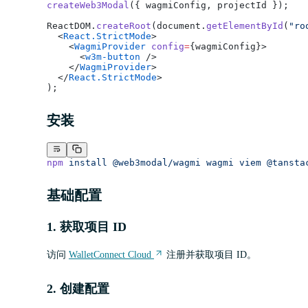
createWeb3Modal
({ wagmiConfig, projectId });
ReactDOM.
createRoot
(document.
getElementById
(
"ro
  <
React.StrictMode
>
    <
WagmiProvider
 config
=
{wagmiConfig}>
      <
w3m-button
 />
    </
WagmiProvider
>
  </
React.StrictMode
>
);
安装
npm
 install
 @web3modal/wagmi
 wagmi
 viem
 @tansta
基础配置
1. 获取项目 ID
访问
WalletConnect Cloud
注册并获取项目 ID。
2. 创建配置