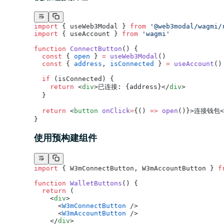
import
 { useWeb3Modal } 
from
 '@web3modal/wagmi/
import
 { useAccount } 
from
 'wagmi'
function
 ConnectButton
() {
  const
 { 
open
 } 
=
 useWeb3Modal
()
  const
 { 
address
, 
isConnected
 } 
=
 useAccount
()
  if
 (isConnected) {
    return
 <
div
>已连接: {address}</
div
>
  }
  return
 <
button
 onClick
=
{() 
=>
 open
()}>连接钱包<
}
使用预构建组件
import
 { W3mConnectButton, W3mAccountButton } 
f
function
 WalletButtons
() {
  return
 (
    <
div
>
      <
W3mConnectButton
 />
      <
W3mAccountButton
 />
    </
div
>