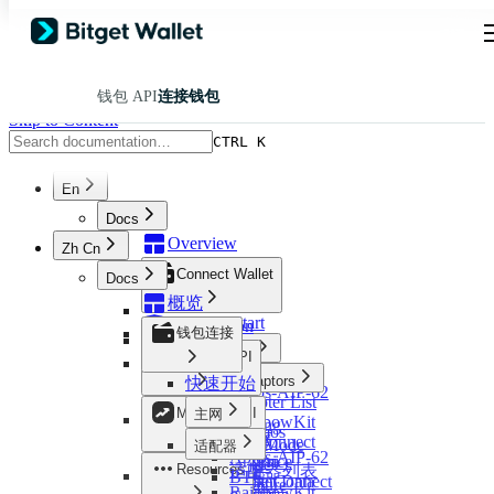
钱包 API
连接钱包
Skip to Content
CTRL K
En
Docs
Overview
Zh Cn
Connect Wallet
Docs
概览
Quick Start
Certification
钱包连接
Mainnets
Trading API
Aptos
Wallet Adaptors
快速开始
Aptos-AIP-62
Adapter List
Overview
BTC
Markets API
主网
RainbowKit
RWA Trading
Cosmos
Aptos
TonConnect
Instruction Mode
适配器
Evm
Aptos-AIP-62
Market & Price
Wagmi
Order Mode
Resources
适配器列表
Near
BTC
RWA Market Data
WalletConnect
Nogas Feature
Solana
RainbowKit