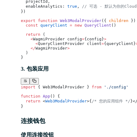
  projectId,
  enableAnalytics: 
true
, 
// 可选 - 默认为你的Clou
})
export
 function
 Web3ModalProvider
({ 
children
 })
  const
 queryClient
 =
 new
 QueryClient
()
  return
 (
    <
WagmiProvider config
=
{config}
>
      <
QueryClientProvider client
=
{queryClient}
    </
WagmiProvider
>
  )
}
3. 包装应用
import
 { Web3ModalProvider } 
from
 './config'
function
 App
() {
  return
 <
Web3ModalProvider
>{
/* 您的应用组件 */
}<
}
连接钱包
使用连接按钮