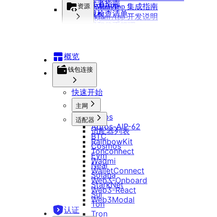
开发者指南
多链 DApp
资源
Ton Mini App 集成指南
集成检查清单
多钱包
Telegram App 开发说明
主网和代币管理
开发指南
调用转账
品牌套件
智能合约
常见问题
Telegram App 开发说明
概览
DApp 开发指南
钱包连接
快速开始
主网
Aptos
适配器
Aptos-AIP-62
适配器列表
BTC
RainbowKit
Cosmos
Tonconnect
Evm
Wagmi
Near
WalletConnect
Solana
Web3-Onboard
StarkNet
Web3-React
Sui
Web3Modal
Ton
认证
Tron