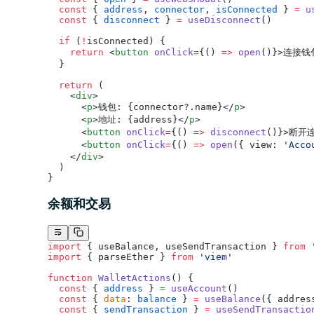
  const
 { 
address
, 
connector
, 
isConnected
 } 
=
 u
  const
 { 
disconnect
 } 
=
 useDisconnect
()
  if
 (
!
isConnected) {
    return
 <
button
 onClick
=
{() 
=>
 open
()}>连接钱
  }
  return
 (
    <
div
>
      <
p
>钱包: {connector?.name}</
p
>
      <
p
>地址: {address}</
p
>
      <
button
 onClick
=
{() 
=>
 disconnect
()}>断开
      <
button
 onClick
=
{() 
=>
 open
({ view: 
'Acco
    </
div
>
  )
}
余额和交易
import
 { useBalance, useSendTransaction } 
from
 
import
 { parseEther } 
from
 'viem'
function
 WalletActions
() {
  const
 { 
address
 } 
=
 useAccount
()
  const
 { 
data
: 
balance
 } 
=
 useBalance
({ addres
  const
 { 
sendTransaction
 } 
=
 useSendTransactio