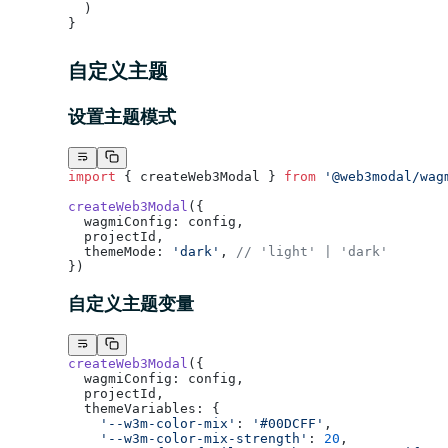
  )
}
自定义主题
设置主题模式
import
 { createWeb3Modal } 
from
 '@web3modal/wag
createWeb3Modal
({
  wagmiConfig: config,
  projectId,
  themeMode: 
'dark'
, 
// 'light' | 'dark'
})
自定义主题变量
createWeb3Modal
({
  wagmiConfig: config,
  projectId,
  themeVariables: {
    '--w3m-color-mix'
: 
'#00DCFF'
,
    '--w3m-color-mix-strength'
: 
20
,