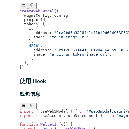
createWeb3Modal
({
  wagmiConfig: config,
  projectId,
  tokens: {
    1
: {
      address: 
'0xA0b86a33E6441c41bf2d68dC6AF6C
      image: 
'token_image_url'
,
    },
    42161
: {
      address: 
'0x912CE59144191C1204E64559FE825
      image: 
'arbitrum_token_image_url'
,
    },
  },
})
使用 Hook
钱包信息
import
 { useWeb3Modal } 
from
 '@web3modal/wagmi/
import
 { useAccount, useDisconnect } 
from
 'wagm
function
 WalletInfo
() {
  const
 { 
open
 } 
=
 useWeb3Modal
()