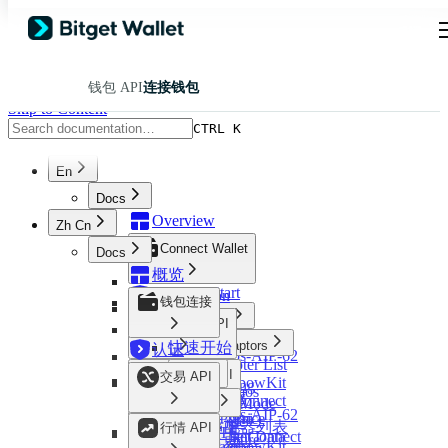
钱包 API
连接钱包
Skip to Content
CTRL K
En
Docs
Overview
Zh Cn
Connect Wallet
Docs
概览
Quick Start
Certification
钱包连接
Mainnets
Trading API
Aptos
Wallet Adaptors
快速开始
认证
Aptos-AIP-62
Adapter List
Overview
BTC
Markets API
主网
交易 API
RainbowKit
RWA Trading
Cosmos
Aptos
TonConnect
Instruction Mode
适配器
Evm
Aptos-AIP-62
Market & Price
Wagmi
Order Mode
概览
Resources
适配器列表
Near
行情 API
BTC
RWA Market Data
WalletConnect
Nogas Feature
RWA 交易
Solana
RainbowKit