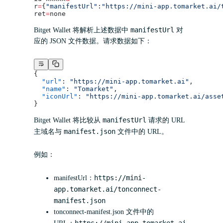
r
=
{
"manifestUrl"
:
"https://mini-app.tomarket.ai/
ret
=
none
manifestUrl
Bitget Wallet 将解析上述数据中
对
应的 JSON 文件数据。请求数据如下：
{
  "url"
: 
"https://mini-app.tomarket.ai"
,
  "name"
: 
"Tomarket"
,
  "iconUrl"
: 
"https://mini-app.tomarket.ai/asse
}
manifestUrl
Bitget Wallet 将比较从
请求的 URL
manifest.json
主域名与
文件中的 URL。
例如：
https://mini-
manifestUrl：
app.tomarket.ai/tonconnect-
manifest.json
tonconnect-manifest.json 文件中的
https://mini-app.tomarket.ai