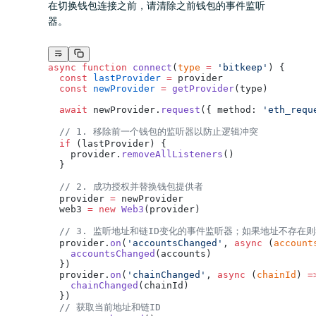
在切换钱包连接之前，请清除之前钱包的事件监听
器。
async
 function
 connect
(
type
 =
 'bitkeep'
) {
  const
 lastProvider
 =
 provider
  const
 newProvider
 =
 getProvider
(type)
  await
 newProvider.
request
({ method: 
'eth_requ
  // 1. 移除前一个钱包的监听器以防止逻辑冲突
  if
 (lastProvider) {
    provider.
removeAllListeners
()
  }
  // 2. 成功授权并替换钱包提供者
  provider 
=
 newProvider
  web3 
=
 new
 Web3
(provider)
  // 3. 监听地址和链ID变化的事件监听器；如果地址不存在
  provider.
on
(
'accountsChanged'
, 
async
 (
account
    accountsChanged
(accounts)
  })
  provider.
on
(
'chainChanged'
, 
async
 (
chainId
) 
=
    chainChanged
(chainId)
  })
  // 获取当前地址和链ID