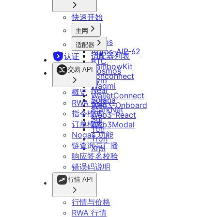
快速开始
主网
Aptos
适配器
Aptos-AIP-62
适配器列表
认证
BTC
RainbowKit
交易 API
Cosmos
Tonconnect
Evm
Wagmi
Near
概览
WalletConnect
Solana
RWA 交易
Web3-Onboard
StarkNet
指令模式
Web3-React
Sui
订单模式
Web3Modal
Ton
Nogas 功能
Tron
链查询与广播
Xrpl
响应签名校验
错误码说明
行情 API
行情与价格
RWA 行情