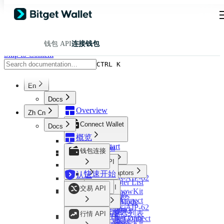
钱包 API
连接钱包
Skip to Content
CTRL K
En
Docs
Overview
Zh Cn
Connect Wallet
Docs
概览
Quick Start
Certification
钱包连接
Mainnets
Trading API
Aptos
Wallet Adaptors
快速开始
认证
Aptos-AIP-62
Adapter List
Overview
BTC
Markets API
主网
交易 API
RainbowKit
RWA Trading
Cosmos
Aptos
TonConnect
Instruction Mode
适配器
Evm
Aptos-AIP-62
Market & Price
Wagmi
Order Mode
概览
Resources
适配器列表
Near
行情 API
BTC
RWA Market Data
WalletConnect
Nogas Feature
RWA 交易
Solana
RainbowKit