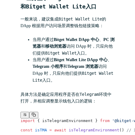
Bitget Wallet Lite
和
入口
Bitget Wallet Lite
一般来说，建议集成
的
DApp 根据用户访问场景调整钱包链接策略：
当用户通过
Bitget Wallet DApp 中心
、
PC 浏
览器
和
移动浏览器
访问 DApp 时，只应向他
Bitget Wallet
们提供
入口。
当用户通过
Bitget Wallet Lite DApp 中心
、
Telegram 小程序
和
Telegram 浏览器
访问
Bitget Wallet
DApp 时，只应向他们提供
Lite
入口。
Telegram环境
具体方法是确定应用程序是否在
中
打开，并相应调整显示钱包入口的逻辑：
import
 { isTelegramEnvironment } 
from
 '@bitget-
const
 isTMA
 =
 await
 isTelegramEnvironment
() 
//