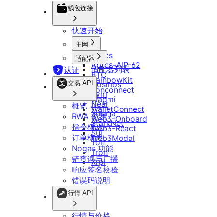
DApp 开发指南
钱包连接
快速开始
主网
Aptos
适配器
Aptos-AIP-62
适配器列表
认证
BTC
RainbowKit
交易 API
Cosmos
Tonconnect
Evm
Wagmi
Near
概览
WalletConnect
Solana
RWA 交易
Web3-Onboard
StarkNet
指令模式
Web3-React
Sui
订单模式
Web3Modal
Ton
Nogas 功能
Tron
链查询与广播
Xrpl
响应签名校验
错误码说明
行情 API
行情与价格