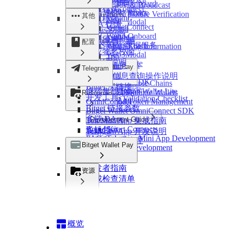
Cosmos
Token
Web3-Onboard
Chain Query & Broadcast
StarkNet
指令模式
Tonconnect
Evm
Change Logs
WebSocket Service
Web3-React
行情与价格
Response Signature Verification
Configurations
其他
Sui
Wagmi
订单模式
Near
Web3Modal
Error Codes
RWA 行情
Ton
WalletConnect
Solana
Nogas 功能
代币
Tron
Web3-Onboard
Chain Config
StarkNet
更新日志
链查询与广播
Telegram
配置
Xrpl
WebSocket 数据服务
Web3-React
Cross-Chain Log Information
Sui
响应签名校验
Web3Modal
Deeplink
Ton
错误码说明
Bitget Wallet Lite
Developer Tools
链配置信息
Tron
Bitget Wallet Pay
Telegram
OmniConnect
Link Parameters
Xrpl
跨链log信息查询操作说明
OmniConnect SDK
Managing Multiple Chains
Bitget 深链接
Developer Guide
Ton Mini App
继续集成 Bitget Wallet Lite
Connecting Multiple Wallets
Resources
开发工具
Integration Validation Checklist
Ton Web App
Mainnet and Token Management
OmniConnect
Bitget 链接参数
Invoke Transfer
Bitget Wallet OmniConnect SDK
多链 DApp
Development Guide
Ton Mini App 集成指南
Brand Kit
Smart Contracts
多钱包
Telegram App 开发说明
FAQ
Telegram Mini App Development
主网和代币管理
Bitget Wallet Pay
DApp Development
调用转账
开发者指南
资源
集成检查清单
开发指南
品牌套件
智能合约
常见问题
Telegram App 开发说明
概览